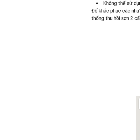
Không thể sử dụn
Để khắc phục các như
thống thu hồi sơn 2 c
LIÊN HỆ:
0962994834 - Tú 
0969429222 - Vũ
 