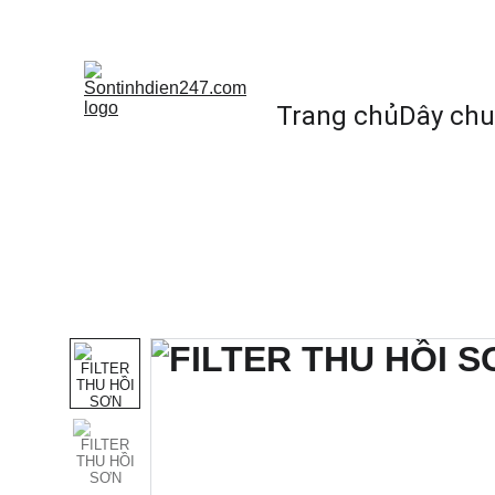
C
Trang chủ
Dây chu