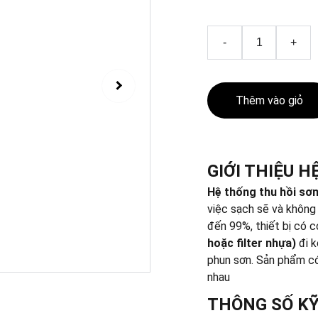
-
+
Thêm vào giỏ
GIỚI THIỆU H
Hệ thống thu hồi sơn
việc sạch sẽ và không k
đến 99%, thiết bị có c
hoặc filter nhựa)
đi 
phun sơn. Sản phẩm có
nhau
THÔNG SỐ K