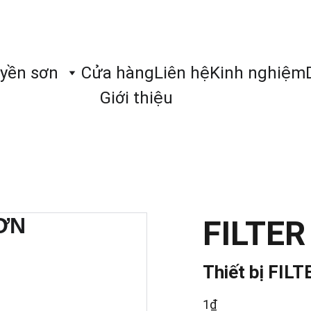
UNG CẤP GIẢI PHÁP CHO HỆ THỐNG SƠN TĨNH ĐIỆN CHUYÊN NGHI
yền sơn
Cửa hàng
Liên hệ
Kinh nghiệm
Giới thiệu
FILTER
Thiết bị FILT
1₫