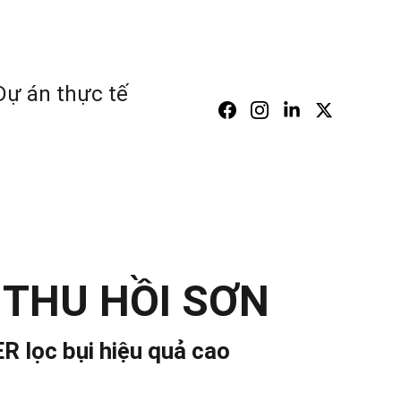
ỆP
Dự án thực tế
 THU HỒI SƠN
ER lọc bụi hiệu quả cao