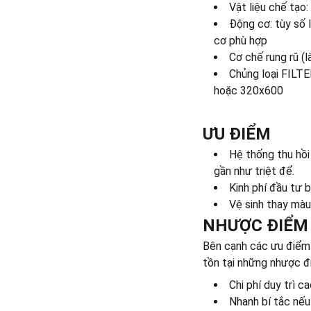
Vật liệu chế tạo
Động cơ: tùy số 
cơ phù hợp
Cơ chế rung rũ (
Chủng loại FILT
hoặc 320x600
ƯU ĐIỂM
Hệ thống thu hồi 
gần như triệt để.
Kinh phí đầu tư 
Vệ sinh thay mà
NHƯỢC ĐIỂM
Bên cạnh các ưu điểm v
tồn tại những nhược đ
Chi phí duy trì c
Nhanh bí tắc nếu 