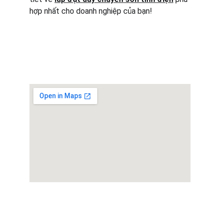
hợp nhất cho doanh nghiệp của bạn!
CÔNG TY TNHH 
SONTINHDIEN247.COM
LIÊN HỆ:
0962994834 - Tú 